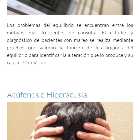
Los problemas del equilibrio se encuentran entre los
motivos más frecuentes de consulta. El estudio y
diagnóstico de pacientes con mareo se realiza mediante
pruebas que valoran la función de los órganos del
equilibrio para identificar la alteración que lo produce y su
causa.
Ver más >>
Cialis, conocido genéricamente como tadalafilo,
desempeña un papel crucial en el tratamiento de la
Acúfenos e Hiperacusia
disfunción eréctil. Su mecanismo de acción consiste en
inhibir la enzima fosfodiesterasa tipo 5 (PDE5). Esta
inhibición conduce a un aumento del nivel de guanosina
monofosfato cíclico (GMPc), lo que provoca la relajación de
los músculos lisos y un aumento del flujo sanguíneo al
pene, facilitando así las erecciones. La duración del efecto