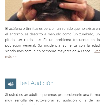
de
comprar Cialis Genérico en España
es notablemente
prolongada, durando hasta 36 horas. Este período
prolongado es una característica definitoria de Cialis, lo
que le ha valido el apodo de «la píldora del fin de semana».
Las dosis recomendadas de Cialis varían, incluyendo 2,5
El acúfeno o tínnitus es percibir un sonido que no existe en
mg, 5 mg, 10 mg y 20 mg. La dosis específica debe
el entorno, es descrito a menudo como ‘un zumbido, un
determinarla un profesional sanitario en función de las
pitido, un ruido’, etc. Es un problema frecuente en la
necesidades individuales. La
comprar Viagra sin receta
,
población general. Su incidencia aumenta con la edad
conocida por su nombre genérico sildenafilo, es otro de los
siendo más común en personas mayores de 40 años.
Ver
principales medicamentos utilizados en el tratamiento de
más >>
la disfunción eréctil. Comparte un mecanismo de acción
similar con Cialis, inhibiendo la PDE5 para aumentar los
niveles de GMPc en el tejido del pene. Este proceso facilita
la relajación de los músculos y favorece el flujo sanguíneo,
ayudando a conseguir y mantener la erección.
Test Audición
Si usted es un adulto queremos proporcionarle una forma
muy sencilla de autovalorar su audición o la de las